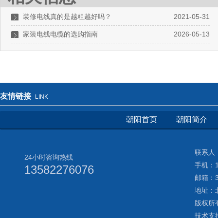
装修电线真的是越粗越好吗？
2021-05-31
家装电线电缆的选购指南
2026-05-13
友情链接
LINK
朝阳首页
朝阳简介
联系人：
24小时咨询热线
手机：13
13582276076
邮箱：3
地址：
版权所
技术支