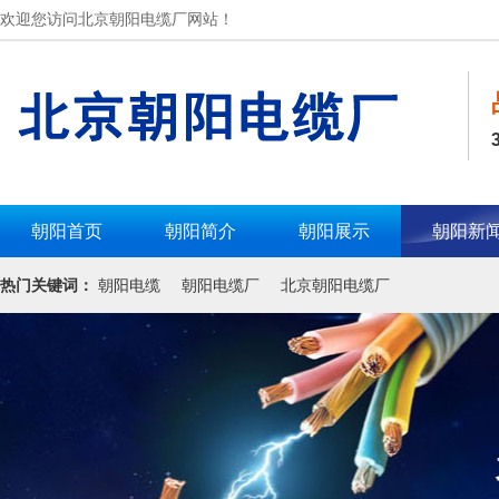
欢迎您访问北京朝阳电缆厂网站！
朝阳首页
朝阳简介
朝阳展示
朝阳新
热门关键词：
朝阳电缆
朝阳电缆厂
北京朝阳电缆厂